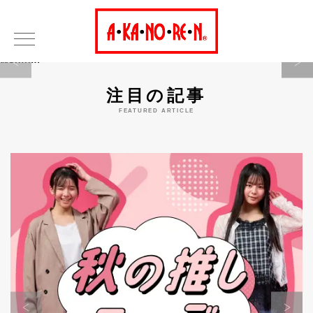
Warning
注目の記事
FEATURED ARTICLE