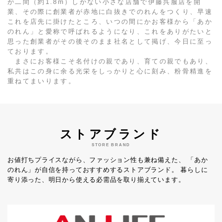
が二間（約1.8m）しかない小さな店舗で伊藤呉服店を開
業、その際に創業者が赤地に白抜きでのれんをつくり、早速
これを店先に掛けたところ、いつの間にかお客様から「あか
のれん」と愛称で呼ばれるようになり、これをありがたいと
思った創業者がその後そのまま社名として掲げ、今日に至っ
ております。
まさにお客様こそ名付けの親であり、育ての親でもあり、
私共はこの身に余る光栄をしっかりと心に刻み、粉骨精進を
重ねてまいります。
ストアブランド
STORE BRAND
お値打ちプライスながら、ファッション性も兼ね備えた、
「あか
のれん」が自信を持っておすすめするストアブランド。
暮らしに
寄り添った、明日から使える必需品を取り揃えています。