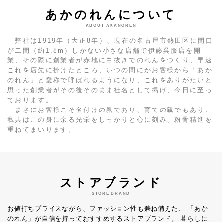
あかのれんについて
ABOUT AKANOREN
弊社は1919年（大正8年）、現在の名古屋市熱田区に間口
が二間（約1.8m）しかない小さな店舗で伊藤呉服店を開
業、その際に創業者が赤地に白抜きでのれんをつくり、早速
これを店先に掛けたところ、いつの間にかお客様から「あか
のれん」と愛称で呼ばれるようになり、これをありがたいと
思った創業者がその後そのまま社名として掲げ、今日に至っ
ております。
まさにお客様こそ名付けの親であり、育ての親でもあり、
私共はこの身に余る光栄をしっかりと心に刻み、粉骨精進を
重ねてまいります。
ストアブランド
STORE BRAND
お値打ちプライスながら、ファッション性も兼ね備えた、
「あか
のれん」が自信を持っておすすめするストアブランド。
暮らしに