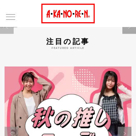
Warning
注目の記事
FEATURED ARTICLE