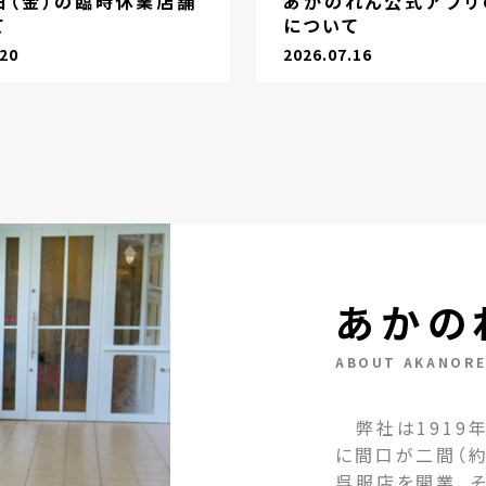
1日（金）の臨時休業店舗
あかのれん公式アプリ
て
について
.20
2026.07.16
あかの
ABOUT AKANOR
弊社は1919年
に間口が二間（約
呉服店を開業、