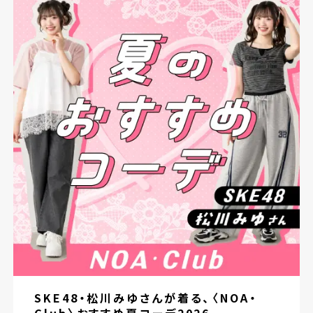
SKE48・松川みゆさんが着る、〈NOA・