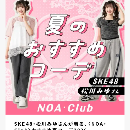
SKE48・松川みゆさんが着る、〈NOA・