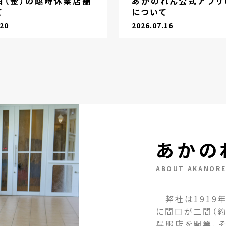
1日（金）の臨時休業店舗
あかのれん公式アプリ
て
について
.20
2026.07.16
あかの
ABOUT AKANOR
弊社は1919年
に間口が二間（約
呉服店を開業、