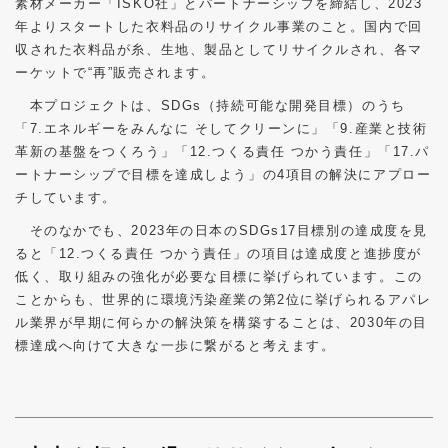
素材メーカー「ISKO社」とパートナーシップを締結し、2023
年よりスタートした衣料品のリサイクル事業のこと。国内で回
収された衣料品が糸、生地、製品としてリサイクルされ、各マ
ーケットで“再”販売されます。
本プロジェクトは、SDGs（持続可能な開発目標）のうち
「7.エネルギーをみんなに そしてクリーンに」「9.産業と技術
革新の基盤をつくろう」「12.つくる責任 つかう責任」「17.パ
ートナーシップで目標を達成しよう」の4項目の解決にアプロー
チしています。
そのなかでも、2023年の日本のSDGs17目標別の達成度を見
ると「12.つくる責任 つかう責任」の項目は達成度と進捗度が
低く、取り組みの強化が必要な目標に挙げられています。この
ことからも、世界的に環境汚染産業の第2位に挙げられるアパレ
ル業界が早期に何らかの解決策を構築することは、2030年の目
標達成へ向けて大きな一歩に繋がると考えます。