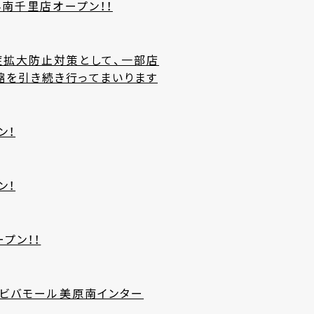
ん南千里店オープン！！
症拡大防止対策として、一部店
縮を引き続き行ってまいります
ン！
ン！
プン！！
ん ビバモール美原南インター