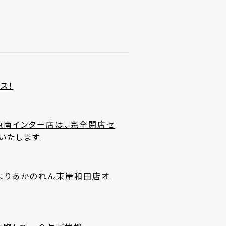
ス！
原南インター店は、完全閉店セ
催いたします
時よりあかのれん東岸和田店オ