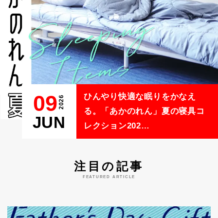
16
09
03
03
12
夏の休日を楽しむ、カジュアル
ひんやり快適な眠りをかなえ
SKE48・中坂美祐さんと松川み
夏の装いを更新する。
SKE48・松川みゆさんが着る、
2026
2026
2026
2026
2026
ウェアを贈って。「あかのれ
る。「あかのれん」夏の寝具コ
ゆさんが着る、〈NOA・Club〉
〈REDWiLL〉＆〈vol sorae〉
〈NOA・Club〉おすすめ夏コー
MAY
JUN
JUN
JUN
JUN
ん」の父の日ギフ…
レクション202…
夏の…
2026…
デ2…
注目の記事
FEATURED ARTICLE