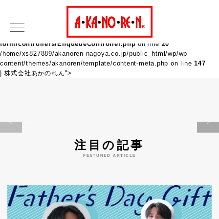
Warning
: Attempt to read property "post_content" on null in
/home/xs827889/akanoren-nagoya.co.jp/public_html/wp/wp-
content/plugins/recaptcha-for-mw-wp-
form/controllers/EnqueueController.php
on line
20
/home/xs827889/akanoren-nagoya.co.jp/public_html/wp/wp-
content/themes/akanoren/template/content-meta.php on line
147
| 株式会社あかのれん">
Warning
注目の記事
FEATURED ARTICLE