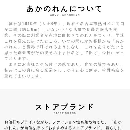
あかのれんについて
ABOUT AKANOREN
弊社は1919年（大正8年）、現在の名古屋市熱田区に間口
が二間（約1.8m）しかない小さな店舗で伊藤呉服店を開
業、その際に創業者が赤地に白抜きでのれんをつくり、早速
これを店先に掛けたところ、いつの間にかお客様から「あか
のれん」と愛称で呼ばれるようになり、これをありがたいと
思った創業者がその後そのまま社名として掲げ、今日に至っ
ております。
まさにお客様こそ名付けの親であり、育ての親でもあり、
私共はこの身に余る光栄をしっかりと心に刻み、粉骨精進を
重ねてまいります。
ストアブランド
STORE BRAND
お値打ちプライスながら、ファッション性も兼ね備えた、
「あか
のれん」が自信を持っておすすめするストアブランド。
暮らしに