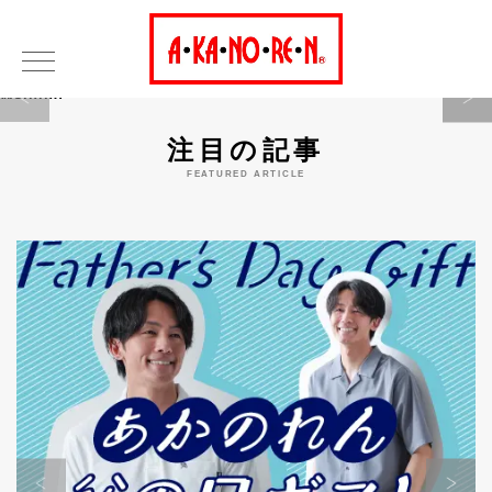
Warning
注目の記事
FEATURED ARTICLE