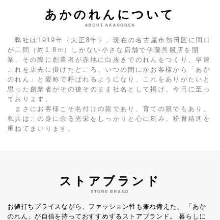
あかのれんについて
ABOUT AKANOREN
弊社は1919年（大正8年）、現在の名古屋市熱田区に間口
が二間（約1.8m）しかない小さな店舗で伊藤呉服店を開
業、その際に創業者が赤地に白抜きでのれんをつくり、早速
これを店先に掛けたところ、いつの間にかお客様から「あか
のれん」と愛称で呼ばれるようになり、これをありがたいと
思った創業者がその後そのまま社名として掲げ、今日に至っ
ております。
まさにお客様こそ名付けの親であり、育ての親でもあり、
私共はこの身に余る光栄をしっかりと心に刻み、粉骨精進を
重ねてまいります。
ストアブランド
STORE BRAND
お値打ちプライスながら、ファッション性も兼ね備えた、
「あか
のれん」が自信を持っておすすめするストアブランド。
暮らしに