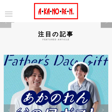
Warning
注目の記事
FEATURED ARTICLE