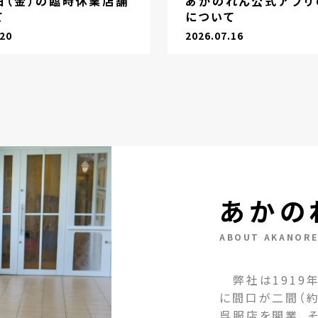
1日（金）の臨時休業店舗
あかのれん公式アプリ
て
について
.20
2026.07.16
あかの
ABOUT AKANOR
弊社は1919年
に間口が二間（約
呉服店を開業、