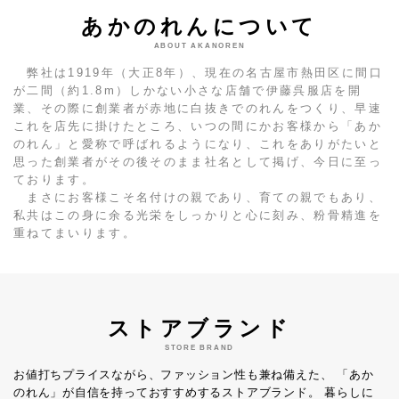
あかのれんについて
ABOUT AKANOREN
弊社は1919年（大正8年）、現在の名古屋市熱田区に間口
が二間（約1.8m）しかない小さな店舗で伊藤呉服店を開
業、その際に創業者が赤地に白抜きでのれんをつくり、早速
これを店先に掛けたところ、いつの間にかお客様から「あか
のれん」と愛称で呼ばれるようになり、これをありがたいと
思った創業者がその後そのまま社名として掲げ、今日に至っ
ております。
まさにお客様こそ名付けの親であり、育ての親でもあり、
私共はこの身に余る光栄をしっかりと心に刻み、粉骨精進を
重ねてまいります。
ストアブランド
STORE BRAND
お値打ちプライスながら、ファッション性も兼ね備えた、
「あか
のれん」が自信を持っておすすめするストアブランド。
暮らしに