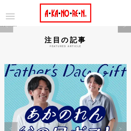
Warning
注目の記事
FEATURED ARTICLE