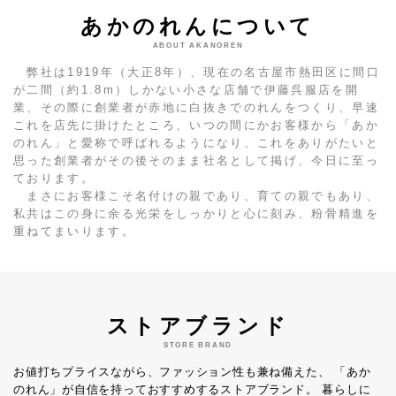
あかのれんについて
ABOUT AKANOREN
弊社は1919年（大正8年）、現在の名古屋市熱田区に間口
が二間（約1.8m）しかない小さな店舗で伊藤呉服店を開
業、その際に創業者が赤地に白抜きでのれんをつくり、早速
これを店先に掛けたところ、いつの間にかお客様から「あか
のれん」と愛称で呼ばれるようになり、これをありがたいと
思った創業者がその後そのまま社名として掲げ、今日に至っ
ております。
まさにお客様こそ名付けの親であり、育ての親でもあり、
私共はこの身に余る光栄をしっかりと心に刻み、粉骨精進を
重ねてまいります。
ストアブランド
STORE BRAND
お値打ちプライスながら、ファッション性も兼ね備えた、
「あか
のれん」が自信を持っておすすめするストアブランド。
暮らしに