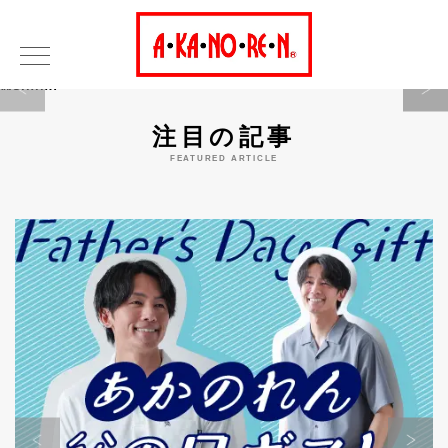
Warning
注目の記事
FEATURED ARTICLE