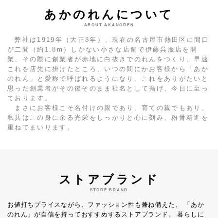
あかのれんについて
ABOUT AKANOREN
弊社は1919年（大正8年）、現在の名古屋市熱田区に間口
が二間（約1.8m）しかない小さな店舗で伊藤呉服店を開
業、その際に創業者が赤地に白抜きでのれんをつくり、早速
これを店先に掛けたところ、いつの間にかお客様から「あか
のれん」と愛称で呼ばれるようになり、これをありがたいと
思った創業者がその後そのまま社名として掲げ、今日に至っ
ております。
まさにお客様こそ名付けの親であり、育ての親でもあり、
私共はこの身に余る光栄をしっかりと心に刻み、粉骨精進を
重ねてまいります。
ストアブランド
STORE BRAND
お値打ちプライスながら、ファッション性も兼ね備えた、
「あか
のれん」が自信を持っておすすめするストアブランド。
暮らしに