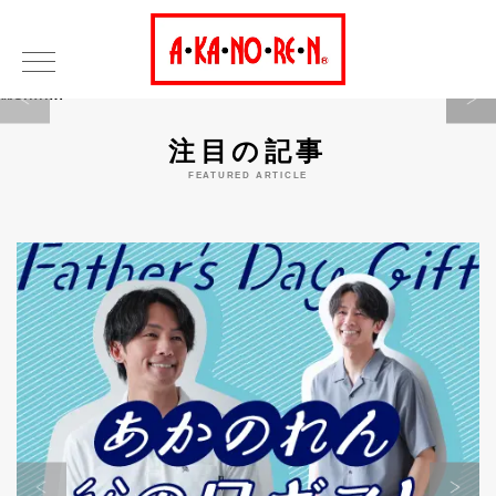
Warning
注目の記事
FEATURED ARTICLE