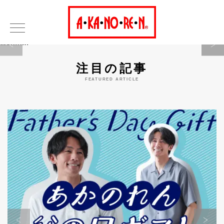
Warning
注目の記事
FEATURED ARTICLE