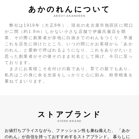
あかのれんについて
ABOUT AKANOREN
弊社は1919年（大正8年）、現在の名古屋市熱田区に間口
が二間（約1.8m）しかない小さな店舗で伊藤呉服店を開
業、その際に創業者が赤地に白抜きでのれんをつくり、早速
これを店先に掛けたところ、いつの間にかお客様から「あか
のれん」と愛称で呼ばれるようになり、これをありがたいと
思った創業者がその後そのまま社名として掲げ、今日に至っ
ております。
まさにお客様こそ名付けの親であり、育ての親でもあり、
私共はこの身に余る光栄をしっかりと心に刻み、粉骨精進を
重ねてまいります。
ストアブランド
STORE BRAND
お値打ちプライスながら、ファッション性も兼ね備えた、
「あか
のれん」が自信を持っておすすめするストアブランド。
暮らしに