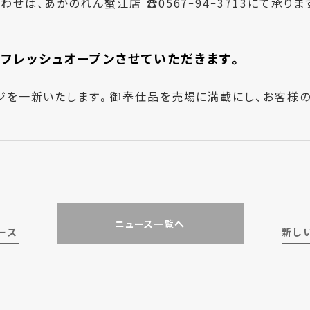
せは、あかのれん蟹江店 ☎0567ｰ94ｰ3713にて承りま
リフレッシュオープンさせていただきます。
ジを一新いたします。御奉仕品を売場に満載にし、お客様の
ニュース一覧へ
ース
新し