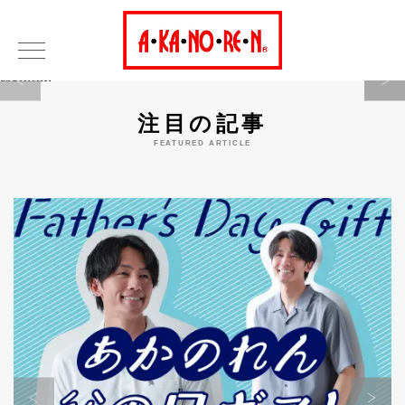
Warning
注目の記事
FEATURED ARTICLE