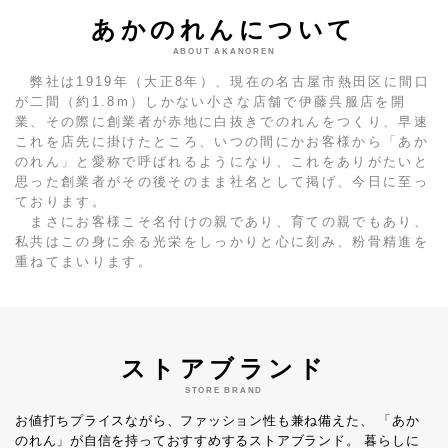
あかのれんについて
ABOUT AKANOREN
弊社は1919年（大正8年）、現在の名古屋市熱田区に間口
が二間（約1.8m）しかない小さな店舗で伊藤呉服店を開
業、その際に創業者が赤地に白抜きでのれんをつくり、早速
これを店先に掛けたところ、いつの間にかお客様から「あか
のれん」と愛称で呼ばれるようになり、これをありがたいと
思った創業者がその後そのまま社名として掲げ、今日に至っ
ております。
まさにお客様こそ名付けの親であり、育ての親でもあり、
私共はこの身に余る光栄をしっかりと心に刻み、粉骨精進を
重ねてまいります。
ストアブランド
STORE BRAND
お値打ちプライスながら、ファッション性も兼ね備えた、
「あか
のれん」が自信を持っておすすめするストアブランド。
暮らしに