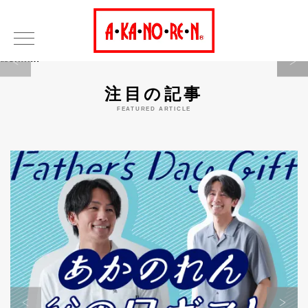
Warning
注目の記事
FEATURED ARTICLE