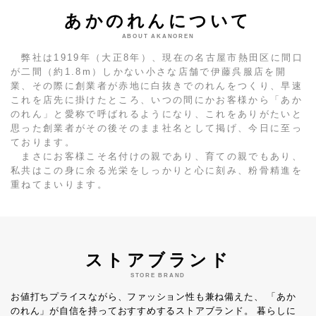
あかのれんについて
ABOUT AKANOREN
弊社は1919年（大正8年）、現在の名古屋市熱田区に間口
が二間（約1.8m）しかない小さな店舗で伊藤呉服店を開
業、その際に創業者が赤地に白抜きでのれんをつくり、早速
これを店先に掛けたところ、いつの間にかお客様から「あか
のれん」と愛称で呼ばれるようになり、これをありがたいと
思った創業者がその後そのまま社名として掲げ、今日に至っ
ております。
まさにお客様こそ名付けの親であり、育ての親でもあり、
私共はこの身に余る光栄をしっかりと心に刻み、粉骨精進を
重ねてまいります。
ストアブランド
STORE BRAND
お値打ちプライスながら、ファッション性も兼ね備えた、
「あか
のれん」が自信を持っておすすめするストアブランド。
暮らしに