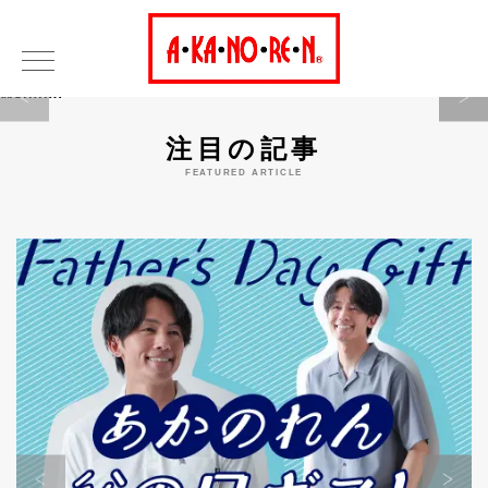
Warning
注目の記事
FEATURED ARTICLE