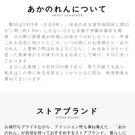
あかのれんについて
ABOUT AKANOREN
弊社は1919年（大正8年）、現在の名古屋市熱田区に間口
が二間（約1.8m）しかない小さな店舗で伊藤呉服店を開
業、その際に創業者が赤地に白抜きでのれんをつくり、早速
これを店先に掛けたところ、いつの間にかお客様から「あか
のれん」と愛称で呼ばれるようになり、これをありがたいと
思った創業者がその後そのまま社名として掲げ、今日に至っ
ております。
まさにお客様こそ名付けの親であり、育ての親でもあり、
私共はこの身に余る光栄をしっかりと心に刻み、粉骨精進を
重ねてまいります。
ストアブランド
STORE BRAND
お値打ちプライスながら、ファッション性も兼ね備えた、
「あか
のれん」が自信を持っておすすめするストアブランド。
暮らしに