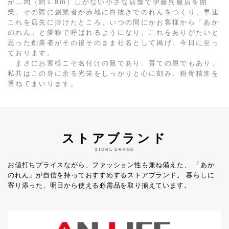
が二間（約1.8m）しかない小さな店舗で伊藤呉服店を開
業、その際に創業者が赤地に白抜きでのれんをつくり、早速
これを店先に掛けたところ、いつの間にかお客様から「あか
のれん」と愛称で呼ばれるようになり、これをありがたいと
思った創業者がその後そのまま社名として掲げ、今日に至っ
ております。
まさにお客様こそ名付けの親であり、育ての親でもあり、
私共はこの身に余る光栄をしっかりと心に刻み、粉骨精進を
重ねてまいります。
ストアブランド
STORE BRAND
お値打ちプライスながら、ファッション性も兼ね備えた、
「あか
のれん」が自信を持っておすすめするストアブランド。
暮らしに
寄り添った、明日から使える必需品を取り揃えています。