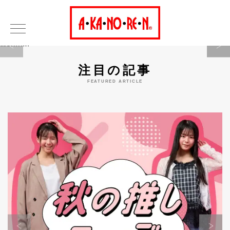
Warning
注目の記事
FEATURED ARTICLE