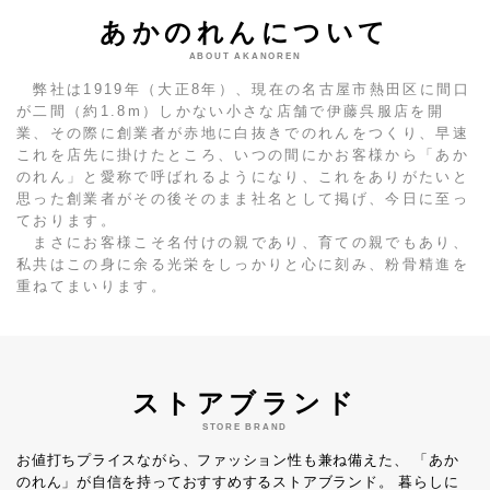
あかのれんについて
ABOUT AKANOREN
弊社は1919年（大正8年）、現在の名古屋市熱田区に間口
が二間（約1.8m）しかない小さな店舗で伊藤呉服店を開
業、その際に創業者が赤地に白抜きでのれんをつくり、早速
これを店先に掛けたところ、いつの間にかお客様から「あか
のれん」と愛称で呼ばれるようになり、これをありがたいと
思った創業者がその後そのまま社名として掲げ、今日に至っ
ております。
まさにお客様こそ名付けの親であり、育ての親でもあり、
私共はこの身に余る光栄をしっかりと心に刻み、粉骨精進を
重ねてまいります。
ストアブランド
STORE BRAND
お値打ちプライスながら、ファッション性も兼ね備えた、
「あか
のれん」が自信を持っておすすめするストアブランド。
暮らしに