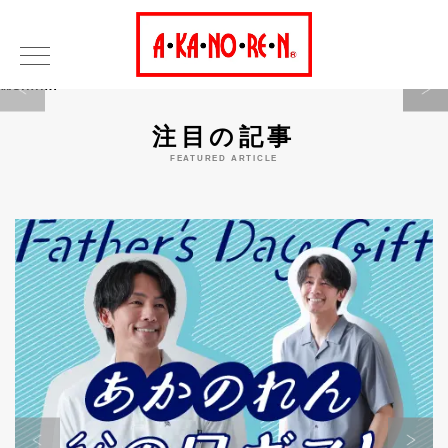
Warning
注目の記事
FEATURED ARTICLE