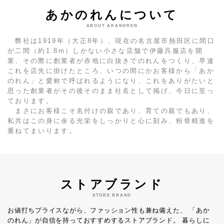
あかのれんについて
ABOUT AKANOREN
弊社は1919年（大正8年）、現在の名古屋市熱田区に間口
が二間（約1.8m）しかない小さな店舗で伊藤呉服店を開
業、その際に創業者が赤地に白抜きでのれんをつくり、早速
これを店先に掛けたところ、いつの間にかお客様から「あか
のれん」と愛称で呼ばれるようになり、これをありがたいと
思った創業者がその後そのまま社名として掲げ、今日に至っ
ております。
まさにお客様こそ名付けの親であり、育ての親でもあり、
私共はこの身に余る光栄をしっかりと心に刻み、粉骨精進を
重ねてまいります。
ストアブランド
STORE BRAND
お値打ちプライスながら、ファッション性も兼ね備えた、
「あか
のれん」が自信を持っておすすめするストアブランド。
暮らしに