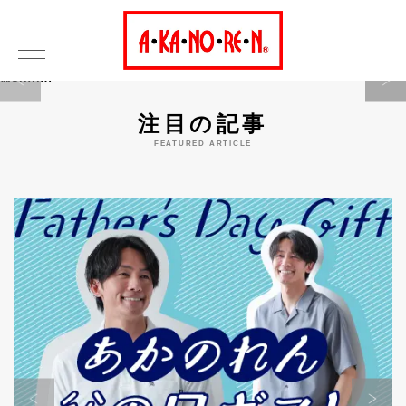
Warning
注目の記事
FEATURED ARTICLE