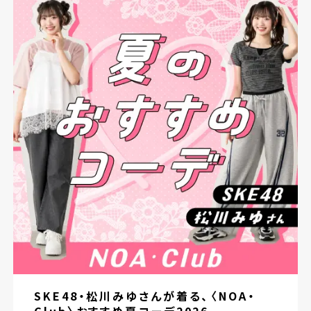
SKE48・松川みゆさんが着る、〈NOA・