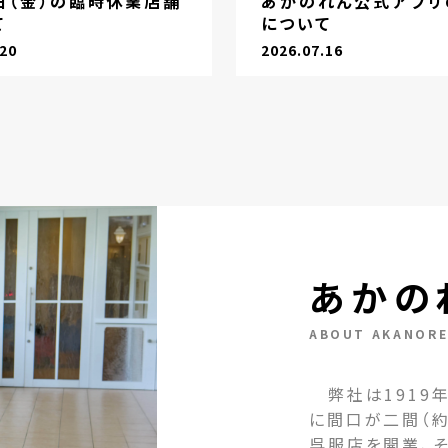
1日（金）の臨時休業店舗
あかのれん公式アプリ
て
について
.20
2026.07.16
あかの
ABOUT AKANOR
弊社は1919年
に間口が二間（約
呉服店を開業、