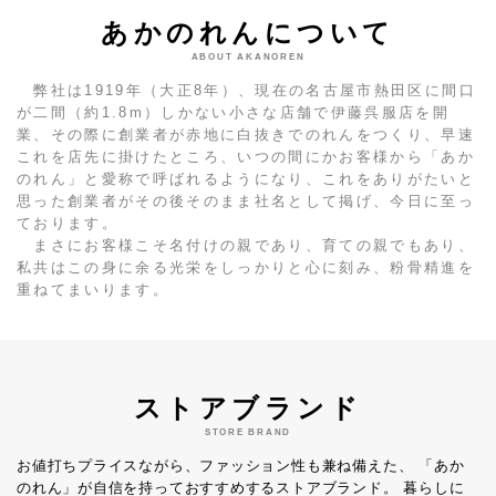
あかのれんについて
ABOUT AKANOREN
弊社は1919年（大正8年）、現在の名古屋市熱田区に間口
が二間（約1.8m）しかない小さな店舗で伊藤呉服店を開
業、その際に創業者が赤地に白抜きでのれんをつくり、早速
これを店先に掛けたところ、いつの間にかお客様から「あか
のれん」と愛称で呼ばれるようになり、これをありがたいと
思った創業者がその後そのまま社名として掲げ、今日に至っ
ております。
まさにお客様こそ名付けの親であり、育ての親でもあり、
私共はこの身に余る光栄をしっかりと心に刻み、粉骨精進を
重ねてまいります。
ストアブランド
STORE BRAND
お値打ちプライスながら、ファッション性も兼ね備えた、
「あか
のれん」が自信を持っておすすめするストアブランド。
暮らしに