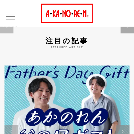
Warning
注目の記事
FEATURED ARTICLE