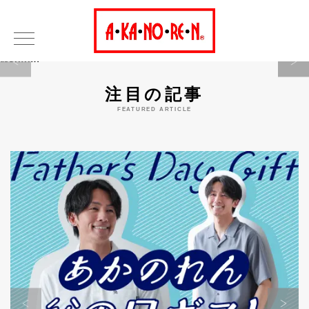
Warning
注目の記事
FEATURED ARTICLE