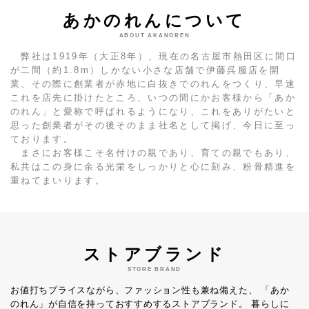
あかのれんについて
ABOUT AKANOREN
弊社は1919年（大正8年）、現在の名古屋市熱田区に間口
が二間（約1.8m）しかない小さな店舗で伊藤呉服店を開
業、その際に創業者が赤地に白抜きでのれんをつくり、早速
これを店先に掛けたところ、いつの間にかお客様から「あか
のれん」と愛称で呼ばれるようになり、これをありがたいと
思った創業者がその後そのまま社名として掲げ、今日に至っ
ております。
まさにお客様こそ名付けの親であり、育ての親でもあり、
私共はこの身に余る光栄をしっかりと心に刻み、粉骨精進を
重ねてまいります。
ストアブランド
STORE BRAND
お値打ちプライスながら、ファッション性も兼ね備えた、
「あか
のれん」が自信を持っておすすめするストアブランド。
暮らしに