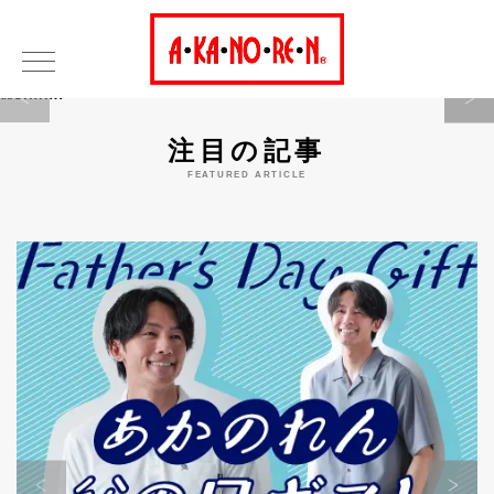
Warning
注目の記事
FEATURED ARTICLE