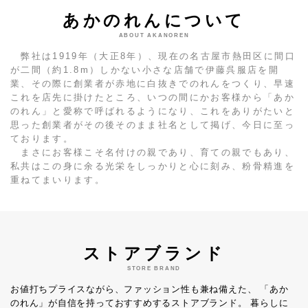
あかのれんについて
ABOUT AKANOREN
弊社は1919年（大正8年）、現在の名古屋市熱田区に間口
が二間（約1.8m）しかない小さな店舗で伊藤呉服店を開
業、その際に創業者が赤地に白抜きでのれんをつくり、早速
これを店先に掛けたところ、いつの間にかお客様から「あか
のれん」と愛称で呼ばれるようになり、これをありがたいと
思った創業者がその後そのまま社名として掲げ、今日に至っ
ております。
まさにお客様こそ名付けの親であり、育ての親でもあり、
私共はこの身に余る光栄をしっかりと心に刻み、粉骨精進を
重ねてまいります。
ストアブランド
STORE BRAND
お値打ちプライスながら、ファッション性も兼ね備えた、
「あか
のれん」が自信を持っておすすめするストアブランド。
暮らしに