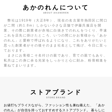
あかのれんについて
ABOUT AKANOREN
弊社は1919年（大正8年）、現在の名古屋市熱田区に間口
が二間（約1.8m）しかない小さな店舗で伊藤呉服店を開
業、その際に創業者が赤地に白抜きでのれんをつくり、早速
これを店先に掛けたところ、いつの間にかお客様から「あか
のれん」と愛称で呼ばれるようになり、これをありがたいと
思った創業者がその後そのまま社名として掲げ、今日に至っ
ております。
まさにお客様こそ名付けの親であり、育ての親でもあり、
私共はこの身に余る光栄をしっかりと心に刻み、粉骨精進を
重ねてまいります。
ストアブランド
STORE BRAND
お値打ちプライスながら、ファッション性も兼ね備えた、
「あか
のれん」が自信を持っておすすめするストアブランド。
暮らしに