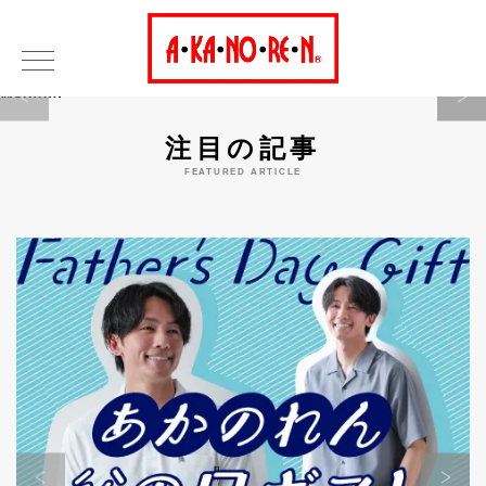
Warning
注目の記事
FEATURED ARTICLE