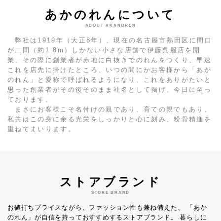
あかのれんについて
ABOUT AKANOREN
弊社は1919年（大正8年）、現在の名古屋市熱田区に間口
が二間（約1.8m）しかない小さな店舗で伊藤呉服店を開
業、その際に創業者が赤地に白抜きでのれんをつくり、早速
これを店先に掛けたところ、いつの間にかお客様から「あか
のれん」と愛称で呼ばれるようになり、これをありがたいと
思った創業者がその後そのまま社名として掲げ、今日に至っ
ております。
まさにお客様こそ名付けの親であり、育ての親でもあり、
私共はこの身に余る光栄をしっかりと心に刻み、粉骨精進を
重ねてまいります。
ストアブランド
STORE BRAND
お値打ちプライスながら、ファッション性も兼ね備えた、
「あか
のれん」が自信を持っておすすめするストアブランド。
暮らしに