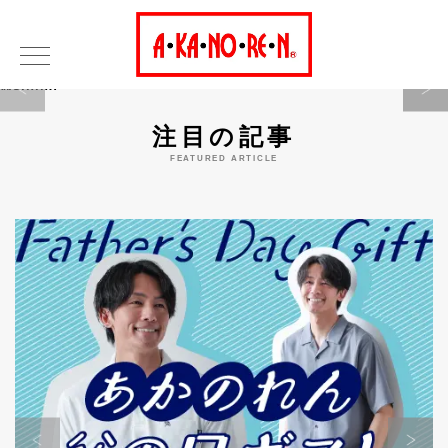
Warning
注目の記事
FEATURED ARTICLE