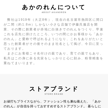
あかのれんについて
ABOUT AKANOREN
弊社は1919年（大正8年）、現在の名古屋市熱田区に間口
が二間（約1.8m）しかない小さな店舗で伊藤呉服店を開
業、その際に創業者が赤地に白抜きでのれんをつくり、早速
これを店先に掛けたところ、いつの間にかお客様から「あか
のれん」と愛称で呼ばれるようになり、これをありがたいと
思った創業者がその後そのまま社名として掲げ、今日に至っ
ております。
まさにお客様こそ名付けの親であり、育ての親でもあり、
私共はこの身に余る光栄をしっかりと心に刻み、粉骨精進を
重ねてまいります。
ストアブランド
STORE BRAND
お値打ちプライスながら、ファッション性も兼ね備えた、
「あか
のれん」が自信を持っておすすめするストアブランド。
暮らしに