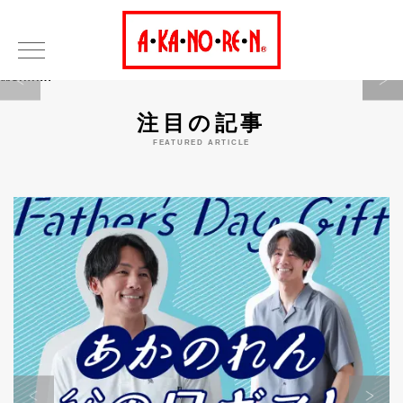
Warning
注目の記事
FEATURED ARTICLE