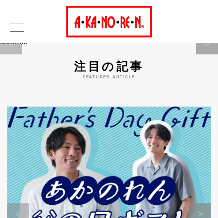
Warning
注目の記事
FEATURED ARTICLE