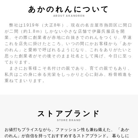
あかのれんについて
ABOUT AKANOREN
弊社は1919年（大正8年）、現在の名古屋市熱田区に間口
が二間（約1.8m）しかない小さな店舗で伊藤呉服店を開
業、その際に創業者が赤地に白抜きでのれんをつくり、早速
これを店先に掛けたところ、いつの間にかお客様から「あか
のれん」と愛称で呼ばれるようになり、これをありがたいと
思った創業者がその後そのまま社名として掲げ、今日に至っ
ております。
まさにお客様こそ名付けの親であり、育ての親でもあり、
私共はこの身に余る光栄をしっかりと心に刻み、粉骨精進を
重ねてまいります。
ストアブランド
STORE BRAND
お値打ちプライスながら、ファッション性も兼ね備えた、
「あか
のれん」が自信を持っておすすめするストアブランド。
暮らしに