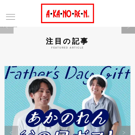
Warning
注目の記事
FEATURED ARTICLE