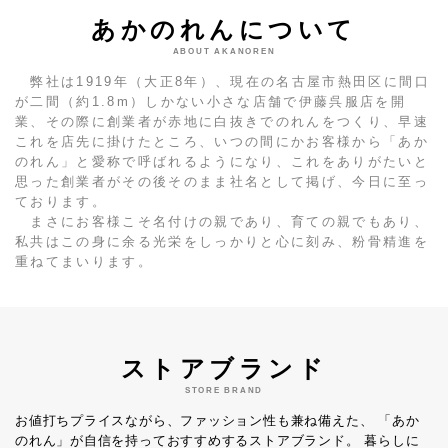
あかのれんについて
ABOUT AKANOREN
弊社は1919年（大正8年）、現在の名古屋市熱田区に間口
が二間（約1.8m）しかない小さな店舗で伊藤呉服店を開
業、その際に創業者が赤地に白抜きでのれんをつくり、早速
これを店先に掛けたところ、いつの間にかお客様から「あか
のれん」と愛称で呼ばれるようになり、これをありがたいと
思った創業者がその後そのまま社名として掲げ、今日に至っ
ております。
まさにお客様こそ名付けの親であり、育ての親でもあり、
私共はこの身に余る光栄をしっかりと心に刻み、粉骨精進を
重ねてまいります。
ストアブランド
STORE BRAND
お値打ちプライスながら、ファッション性も兼ね備えた、
「あか
のれん」が自信を持っておすすめするストアブランド。
暮らしに