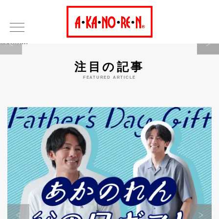
Warning
注目の記事
FEATURED ARTICLE