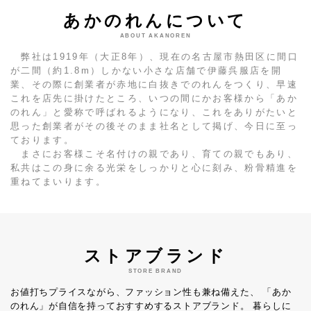
あかのれんについて
ABOUT AKANOREN
弊社は1919年（大正8年）、現在の名古屋市熱田区に間口
が二間（約1.8m）しかない小さな店舗で伊藤呉服店を開
業、その際に創業者が赤地に白抜きでのれんをつくり、早速
これを店先に掛けたところ、いつの間にかお客様から「あか
のれん」と愛称で呼ばれるようになり、これをありがたいと
思った創業者がその後そのまま社名として掲げ、今日に至っ
ております。
まさにお客様こそ名付けの親であり、育ての親でもあり、
私共はこの身に余る光栄をしっかりと心に刻み、粉骨精進を
重ねてまいります。
ストアブランド
STORE BRAND
お値打ちプライスながら、ファッション性も兼ね備えた、
「あか
のれん」が自信を持っておすすめするストアブランド。
暮らしに