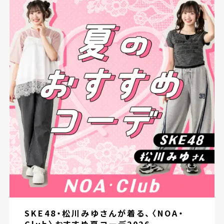
SKE48・松川みゆさんが着る、〈NOA・