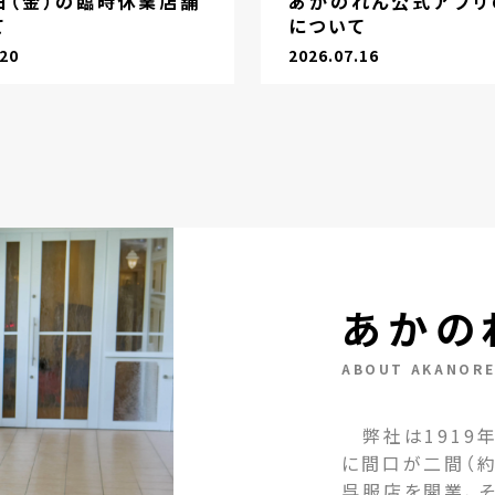
1日（金）の臨時休業店舗
あかのれん公式アプリ
て
について
.20
2026.07.16
あかの
ABOUT AKANOR
弊社は1919年
に間口が二間（約
呉服店を開業、