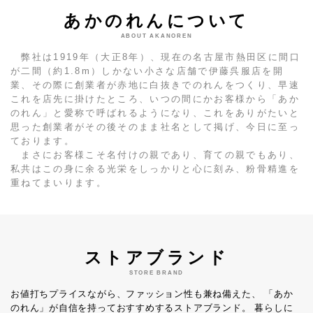
あかのれんについて
ABOUT AKANOREN
弊社は1919年（大正8年）、現在の名古屋市熱田区に間口
が二間（約1.8m）しかない小さな店舗で伊藤呉服店を開
業、その際に創業者が赤地に白抜きでのれんをつくり、早速
これを店先に掛けたところ、いつの間にかお客様から「あか
のれん」と愛称で呼ばれるようになり、これをありがたいと
思った創業者がその後そのまま社名として掲げ、今日に至っ
ております。
まさにお客様こそ名付けの親であり、育ての親でもあり、
私共はこの身に余る光栄をしっかりと心に刻み、粉骨精進を
重ねてまいります。
ストアブランド
STORE BRAND
お値打ちプライスながら、ファッション性も兼ね備えた、
「あか
のれん」が自信を持っておすすめするストアブランド。
暮らしに