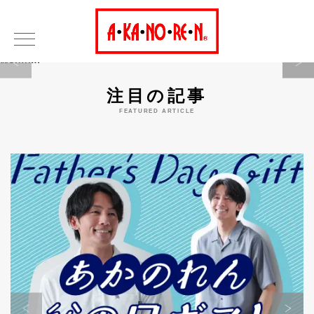
Warning
注目の記事
FEATURED ARTICLE