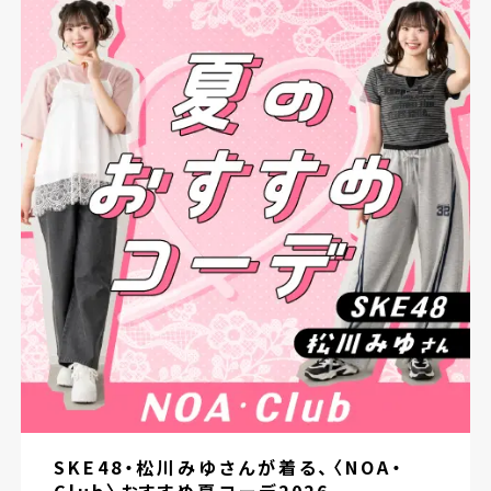
SKE48・松川みゆさんが着る、〈NOA・