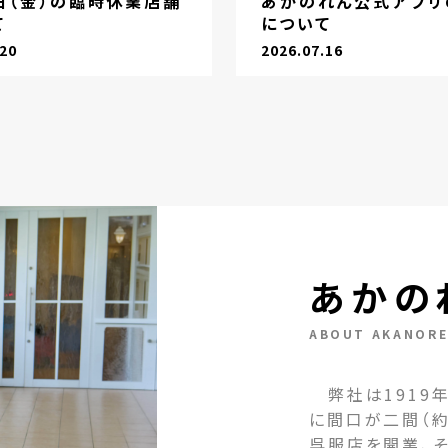
1日（金）の臨時休業店舗
あかのれん公式アプリ
て
について
.20
2026.07.16
あかの
ABOUT AKANOR
弊社は1919年
に間口が二間（約
呉服店を開業、