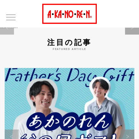
Warning
注目の記事
FEATURED ARTICLE