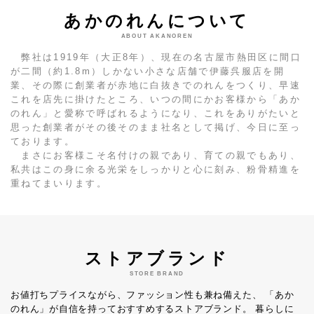
あかのれんについて
ABOUT AKANOREN
弊社は1919年（大正8年）、現在の名古屋市熱田区に間口
が二間（約1.8m）しかない小さな店舗で伊藤呉服店を開
業、その際に創業者が赤地に白抜きでのれんをつくり、早速
これを店先に掛けたところ、いつの間にかお客様から「あか
のれん」と愛称で呼ばれるようになり、これをありがたいと
思った創業者がその後そのまま社名として掲げ、今日に至っ
ております。
まさにお客様こそ名付けの親であり、育ての親でもあり、
私共はこの身に余る光栄をしっかりと心に刻み、粉骨精進を
重ねてまいります。
ストアブランド
STORE BRAND
お値打ちプライスながら、ファッション性も兼ね備えた、
「あか
のれん」が自信を持っておすすめするストアブランド。
暮らしに