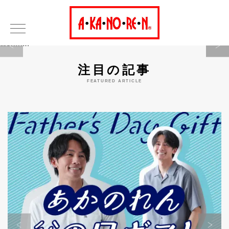
Warning
注目の記事
FEATURED ARTICLE