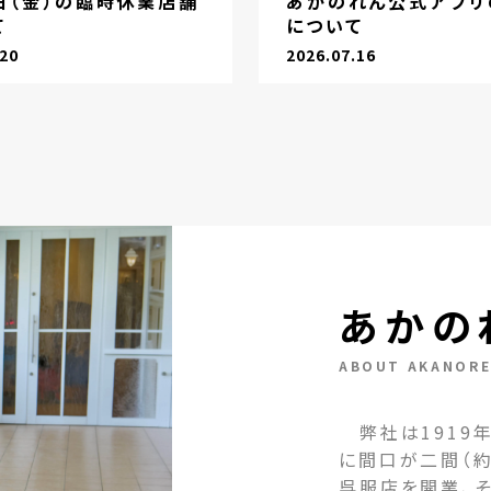
1日（金）の臨時休業店舗
あかのれん公式アプリ
て
について
.20
2026.07.16
あかの
ABOUT AKANOR
弊社は1919年
に間口が二間（約
呉服店を開業、