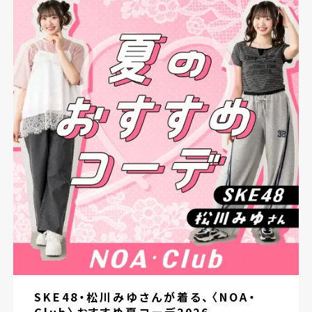
SKE48・松川みゆさんが着る、〈NOA・