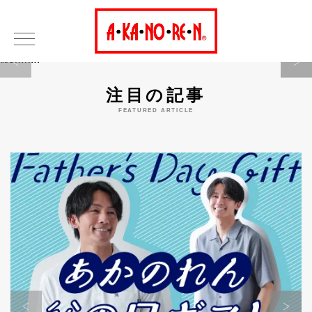
Warning
注目の記事
FEATURED ARTICLE