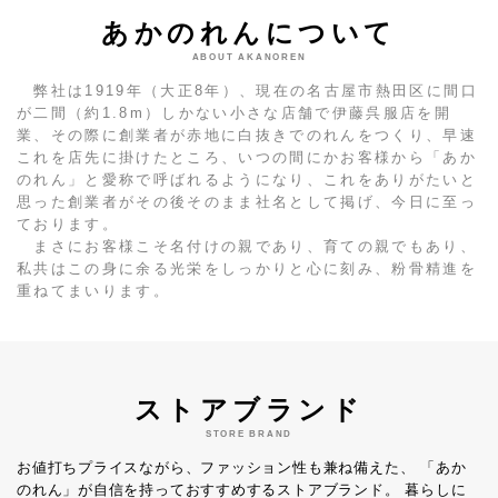
あかのれんについて
ABOUT AKANOREN
弊社は1919年（大正8年）、現在の名古屋市熱田区に間口
が二間（約1.8m）しかない小さな店舗で伊藤呉服店を開
業、その際に創業者が赤地に白抜きでのれんをつくり、早速
これを店先に掛けたところ、いつの間にかお客様から「あか
のれん」と愛称で呼ばれるようになり、これをありがたいと
思った創業者がその後そのまま社名として掲げ、今日に至っ
ております。
まさにお客様こそ名付けの親であり、育ての親でもあり、
私共はこの身に余る光栄をしっかりと心に刻み、粉骨精進を
重ねてまいります。
ストアブランド
STORE BRAND
お値打ちプライスながら、ファッション性も兼ね備えた、
「あか
のれん」が自信を持っておすすめするストアブランド。
暮らしに