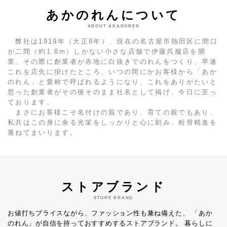
あかのれんについて
ABOUT AKANOREN
弊社は1919年（大正8年）、現在の名古屋市熱田区に間口
が二間（約1.8m）しかない小さな店舗で伊藤呉服店を開
業、その際に創業者が赤地に白抜きでのれんをつくり、早速
これを店先に掛けたところ、いつの間にかお客様から「あか
のれん」と愛称で呼ばれるようになり、これをありがたいと
思った創業者がその後そのまま社名として掲げ、今日に至っ
ております。
まさにお客様こそ名付けの親であり、育ての親でもあり、
私共はこの身に余る光栄をしっかりと心に刻み、粉骨精進を
重ねてまいります。
ストアブランド
STORE BRAND
お値打ちプライスながら、ファッション性も兼ね備えた、
「あか
のれん」が自信を持っておすすめするストアブランド。
暮らしに