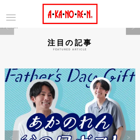
Warning
注目の記事
FEATURED ARTICLE