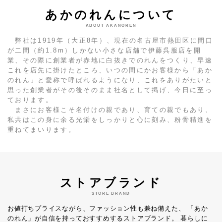
あかのれんについて
ABOUT AKANOREN
弊社は1919年（大正8年）、現在の名古屋市熱田区に間口
が二間（約1.8m）しかない小さな店舗で伊藤呉服店を開
業、その際に創業者が赤地に白抜きでのれんをつくり、早速
これを店先に掛けたところ、いつの間にかお客様から「あか
のれん」と愛称で呼ばれるようになり、これをありがたいと
思った創業者がその後そのまま社名として掲げ、今日に至っ
ております。
まさにお客様こそ名付けの親であり、育ての親でもあり、
私共はこの身に余る光栄をしっかりと心に刻み、粉骨精進を
重ねてまいります。
ストアブランド
STORE BRAND
お値打ちプライスながら、ファッション性も兼ね備えた、
「あか
のれん」が自信を持っておすすめするストアブランド。
暮らしに