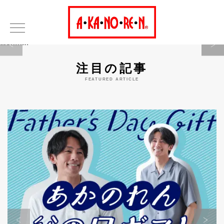
Warning
注目の記事
FEATURED ARTICLE