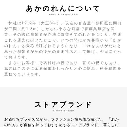
あかのれんについて
ABOUT AKANOREN
弊社は1919年（大正8年）、現在の名古屋市熱田区に間口
が二間（約1.8m）しかない小さな店舗で伊藤呉服店を開
業、その際に創業者が赤地に白抜きでのれんをつくり、早速
これを店先に掛けたところ、いつの間にかお客様から「あか
のれん」と愛称で呼ばれるようになり、これをありがたいと
思った創業者がその後そのまま社名として掲げ、今日に至っ
ております。
まさにお客様こそ名付けの親であり、育ての親でもあり、
私共はこの身に余る光栄をしっかりと心に刻み、粉骨精進を
重ねてまいります。
ストアブランド
STORE BRAND
お値打ちプライスながら、ファッション性も兼ね備えた、
「あか
のれん」が自信を持っておすすめするストアブランド。
暮らしに