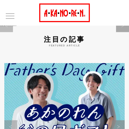
Warning
注目の記事
FEATURED ARTICLE