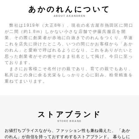
あかのれんについて
ABOUT AKANOREN
弊社は1919年（大正8年）、現在の名古屋市熱田区に間口
が二間（約1.8m）しかない小さな店舗で伊藤呉服店を開
業、その際に創業者が赤地に白抜きでのれんをつくり、早速
これを店先に掛けたところ、いつの間にかお客様から「あか
のれん」と愛称で呼ばれるようになり、これをありがたいと
思った創業者がその後そのまま社名として掲げ、今日に至っ
ております。
まさにお客様こそ名付けの親であり、育ての親でもあり、
私共はこの身に余る光栄をしっかりと心に刻み、粉骨精進を
重ねてまいります。
ストアブランド
STORE BRAND
お値打ちプライスながら、ファッション性も兼ね備えた、
「あか
のれん」が自信を持っておすすめするストアブランド。
暮らしに