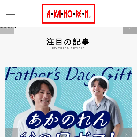
Warning
注目の記事
FEATURED ARTICLE