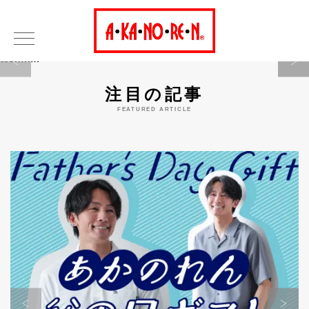
Warning
注目の記事
FEATURED ARTICLE