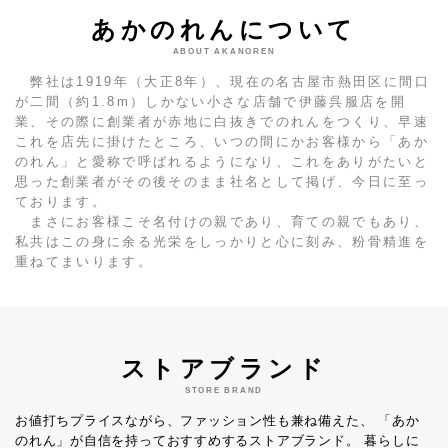
あかのれんについて
ABOUT AKANOREN
弊社は1919年（大正8年）、現在の名古屋市熱田区に間口
が二間（約1.8m）しかない小さな店舗で伊藤呉服店を開
業、その際に創業者が赤地に白抜きでのれんをつくり、早速
これを店先に掛けたところ、いつの間にかお客様から「あか
のれん」と愛称で呼ばれるようになり、これをありがたいと
思った創業者がその後そのまま社名として掲げ、今日に至っ
ております。
まさにお客様こそ名付けの親であり、育ての親でもあり、
私共はこの身に余る光栄をしっかりと心に刻み、粉骨精進を
重ねてまいります。
ストアブランド
STORE BRAND
お値打ちプライスながら、ファッション性も兼ね備えた、
「あか
のれん」が自信を持っておすすめするストアブランド。
暮らしに