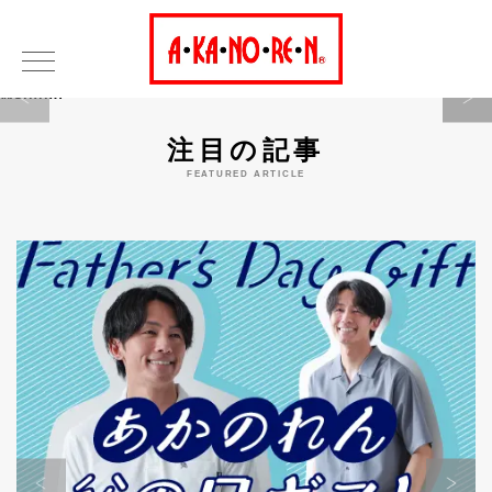
Warning
注目の記事
FEATURED ARTICLE