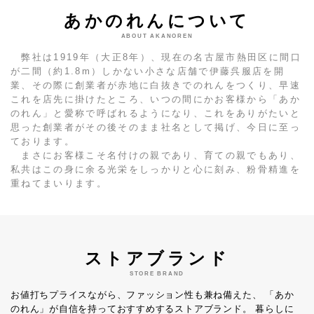
あかのれんについて
ABOUT AKANOREN
弊社は1919年（大正8年）、現在の名古屋市熱田区に間口
が二間（約1.8m）しかない小さな店舗で伊藤呉服店を開
業、その際に創業者が赤地に白抜きでのれんをつくり、早速
これを店先に掛けたところ、いつの間にかお客様から「あか
のれん」と愛称で呼ばれるようになり、これをありがたいと
思った創業者がその後そのまま社名として掲げ、今日に至っ
ております。
まさにお客様こそ名付けの親であり、育ての親でもあり、
私共はこの身に余る光栄をしっかりと心に刻み、粉骨精進を
重ねてまいります。
ストアブランド
STORE BRAND
お値打ちプライスながら、ファッション性も兼ね備えた、
「あか
のれん」が自信を持っておすすめするストアブランド。
暮らしに