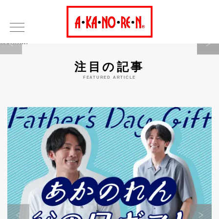
Warning
注目の記事
FEATURED ARTICLE