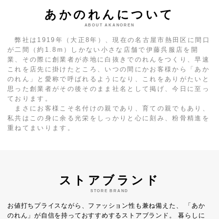
あかのれんについて
ABOUT AKANOREN
弊社は1919年（大正8年）、現在の名古屋市熱田区に間口
が二間（約1.8m）しかない小さな店舗で伊藤呉服店を開
業、その際に創業者が赤地に白抜きでのれんをつくり、早速
これを店先に掛けたところ、いつの間にかお客様から「あか
のれん」と愛称で呼ばれるようになり、これをありがたいと
思った創業者がその後そのまま社名として掲げ、今日に至っ
ております。
まさにお客様こそ名付けの親であり、育ての親でもあり、
私共はこの身に余る光栄をしっかりと心に刻み、粉骨精進を
重ねてまいります。
ストアブランド
STORE BRAND
お値打ちプライスながら、ファッション性も兼ね備えた、
「あか
のれん」が自信を持っておすすめするストアブランド。
暮らしに