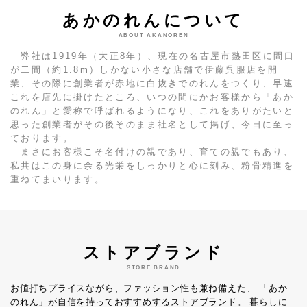
あかのれんについて
ABOUT AKANOREN
弊社は1919年（大正8年）、現在の名古屋市熱田区に間口
が二間（約1.8m）しかない小さな店舗で伊藤呉服店を開
業、その際に創業者が赤地に白抜きでのれんをつくり、早速
これを店先に掛けたところ、いつの間にかお客様から「あか
のれん」と愛称で呼ばれるようになり、これをありがたいと
思った創業者がその後そのまま社名として掲げ、今日に至っ
ております。
まさにお客様こそ名付けの親であり、育ての親でもあり、
私共はこの身に余る光栄をしっかりと心に刻み、粉骨精進を
重ねてまいります。
ストアブランド
STORE BRAND
お値打ちプライスながら、ファッション性も兼ね備えた、
「あか
のれん」が自信を持っておすすめするストアブランド。
暮らしに