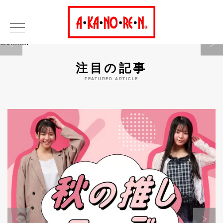
Warning
注目の記事
FEATURED ARTICLE