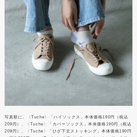
写真順に、〈
Tuche
〉「ハイソックス」本体価格
190
円（税込
209
円）、〈
Tuche
〉「カバーソックス」本体価格
190
円（税込
209
円）、〈
Tuche
〉「ひざ下丈ストッキング」本体価格
190
円