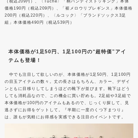
（税込
209
円）、〈
Tuche
〉「柄パンティストッキング」本体
価格
190
円（税込
209
円）、「裾メロウリブレギンス」本体価格
200
円（税込
220
円）、〈ルコック〉「ブランドソックス
3
足
組」本体価格
490
円（税込
539
円）
本体価格が1足50円、1足100円の“超特価”アイ
テムも登場！
中でも注目して欲しいのが、本体価格が
1
足
50
円、
1
足
100
円
の目玉アイテムの数々。丈の長さはもちろん、カラー、デザイ
ンともに目移りしてしまうほどの靴下が並びます。靴下はどう
しても消耗品なので、この機会に買い貯めも。
2
足組や
3
足組で
本体価格が
100
円のアイテムもあるので、じっくり探して、見
逃さずにお得をゲットして。『半期に一度のくつ下まつり』
は、誰もが気軽にお得感を実感できる注目のイベントです。