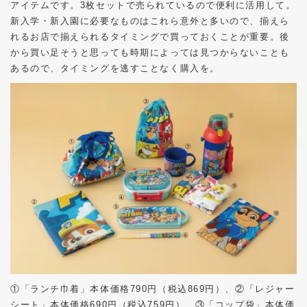
アイテムです。
3
枚セットで売られているので便利に活用して。
新入学・新入園に必要なものはこれら意外と多いので、揃えら
れるお店で揃えられるタイミングで買っておくことが重要。後
から買い足そうと思っても時期によっては見つからないことも
あるので、タイミングを逃すことなく購入を。
①「ランチ巾着」本体価格
790
円（税込
869
円）、②「レジャー
シート」本体価格
690
円（税込
759
円）、③「コップ袋」本体価