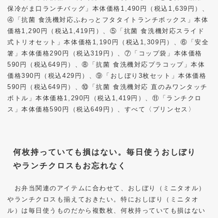
保冷がま口ランチバッグ」本体価格
1,490
円（税込
1,639
円）、
④「抗菌 食洗機対応ふわっとフタタイトランチボックス」本体
価格
1,290
円（税込
1,419
円）、⑤「抗菌 食洗機対応スライド
式トリオセット」本体価格
1,190
円（税込
1,309
円）、⑥「安全
箸」本体価格
290
円（税込
319
円）、⑦「コップ袋」本体価格
590
円（税込
649
円）、⑧「抗菌 食洗機対応プラコップ」本体
価格
390
円（税込
429
円）、⑨「おしぼり
3
枚セット」本体価格
590
円（税込
649
円）、⑩「抗菌 食洗機対応 直のみワンタッチ
ボトル」本体価格
1,290
円（税込
1,419
円）、⑪「ランチクロ
ス」本体価格
590
円（税込
649
円）、すべて〈プリンセス〉
何枚持っていても損はない。毎日使うおしぼり
やランチクロスもお忘れなく
お弁当関連のアイテムに合わせて、おしぼり（ミニタオル）
やランチクロスも揃えておきたい。特におしぼり（ミニタオ
ル）は毎日使うものだから複数枚、何枚持っていても損はない