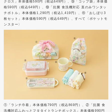
クロス」本体価格
590
円（税込
649
円）、⑨「コップ袋」本体価
格
590
円（税込
649
円）、⑩「抗菌 食洗機対応 直のみワンタッ
チボトル」本体価格
1,290
円（税込
1,419
円）、⑪「おしぼり
3
枚セット」本体価格
590
円（税込
649
円）、すべて〈ポケットモ
ンスター〉
①「ランチ巾着」本体価格
790
円（税込
869
円）、②「抗菌 食
洗機対応ふわっとフタタイトランチボックス」本体価格
990
円