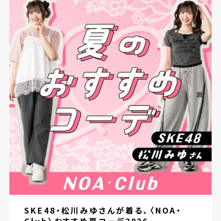
SKE48・松川みゆさんが着る、〈NOA・